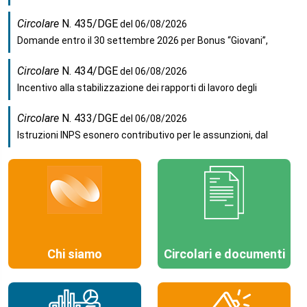
Circolare
N. 435/DGE
del 06/08/2026
Domande entro il 30 settembre 2026 per Bonus “Giovani”,
Circolare
N. 434/DGE
del 06/08/2026
Incentivo alla stabilizzazione dei rapporti di lavoro degli
Circolare
N. 433/DGE
del 06/08/2026
Istruzioni INPS esonero contributivo per le assunzioni, dal
Comunicato stampa
: Agens, Anav e Asstra, “servono
correttivi che assicurino il finanziamento al settore”
Giurisprudenza e prassi:
Nozione di «contratti durante il
periodo di validità»
Chi siamo
Circolari e documenti
Rivista TP
Numero 05/06 2026