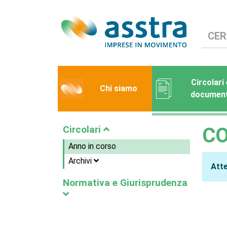
Circolari 
Chi siamo
document
Circolari
C
Anno in corso
Archivi
Atte
Normativa e Giurisprudenza
Normativa
Giurisprudenza e prassi