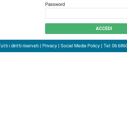
Password
ACCEDI
 i diritti riservati |
Privacy
|
Social Media Policy
| Tel: 06.686